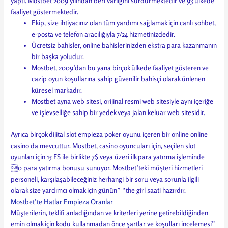
yaptı. Mostbet 2009 yılından beri varlığını sürdürmektedir ve 93 ülkede
faaliyet göstermektedir.
Ekip, size ihtiyacınız olan tüm yardımı sağlamak için canlı sohbet,
e-posta ve telefon aracılığıyla 7/24 hizmetinizdedir.
Ücretsiz bahisler, online bahislerinizden ekstra para kazanmanın
bir başka yoludur.
Mostbet, 2009’dan bu yana birçok ülkede faaliyet gösteren ve
cazip oyun koşullarına sahip güvenilir bahisçi olarak ünlenen
küresel markadır.
Mostbet ayna web sitesi, orijinal resmi web sitesiyle aynı içeriğe
ve işlevselliğe sahip bir yedek veya jalan keluar web sitesidir.
Ayrıca birçok dijital slot empieza poker oyunu içeren bir online online
casino da mevcuttur. Mostbet, casino oyuncuları için, seçilen slot
oyunları için 15 FS ile birlikte 7$ veya üzeri ilk para yatırma işleminde
0 para yatırma bonusu sunuyor. Mostbet’teki müşteri hizmetleri
personeli, karşılaşabileceğiniz herhangi bir soru veya sorunla ilgili
olarak size yardımcı olmak için günün” “the girl saati hazırdır.
Mostbet’te Hatlar Empieza Oranlar
Müşterilerin, teklifi anladığından ve kriterleri yerine getirebildiğinden
emin olmak için kodu kullanmadan önce şartlar ve koşulları incelemesi”