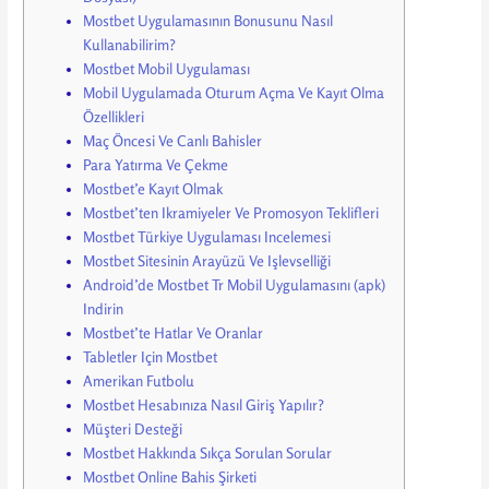
Mostbet Uygulamasının Bonusunu Nasıl
Kullanabilirim?
Mostbet Mobil Uygulaması
Mobil Uygulamada Oturum Açma Ve Kayıt Olma
Özellikleri
Maç Öncesi Ve Canlı Bahisler
Para Yatırma Ve Çekme
Mostbet’e Kayıt Olmak
Mostbet’ten Ikramiyeler Ve Promosyon Teklifleri
Mostbet Türkiye Uygulaması Incelemesi
Mostbet Sitesinin Arayüzü Ve Işlevselliği
Android’de Mostbet Tr Mobil Uygulamasını (apk)
Indirin
Mostbet’te Hatlar Ve Oranlar
Tabletler Için Mostbet
Amerikan Futbolu
Mostbet Hesabınıza Nasıl Giriş Yapılır?
Müşteri Desteği
Mostbet Hakkında Sıkça Sorulan Sorular
Mostbet Online Bahis Şirketi