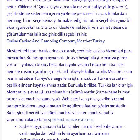
nettir. Yükleme düğmesi (aynı zamanda mevcut bakiyeyi de gösterir),
çeşitli ödeme sistemleri içeren yükleme penceresini açar. Bunlardan
herhangi birini seçerseniz, yatırmak istediğiniz tutarı seçebileceğiniz bir
ekran göreceksiniz. Site 25 dili desteklemektedir ve internet sitesinde
görüntülenmesini istediğiniz dili seçebilirsiniz.
Online Casino And Gambling Company Mostbet Turkey
Mostbet’teki spor bahislerine ek olarak, çevrimiçi casino hizmetleri para
mevcuttur. Bu hesapta oynamak için ayrı hesap oluşturmanıza gerek
yoktur – yalnızca bonus hesapları ayrılır ve ana hesap hem bahisler
hem de casino oyunları için tek bir bakiyeyle kullanılabilir. Mostbet. com
resmi net sitesi Türkiye’de engellenmiştir, ancak bu Türk mevzuatının
özelliklerinden kaynaklanmaktadır. Bununla birlikte, Türk kullanıcılar için
Mostbet’in işlevselliği azaltılmış bir sürümü vardır (kumarhane kumar,
poker, slot machine game yok). Web sitesi ve 25 dile çevrilmiş resmi
pampre telefonu uygulamaları ile 93 ülkede faaliyet göstermektedir.
Bahis şirketi neredeyse tüm sporlara ve siber sporlara bahis
yapmanıza olanak tanır
sportendurance-evo.com
.
Sadece uygulamada kullanılabilen bir dizi özellik de vardır –
canlı maçlardan bildirimlerin ayarlanması, temanın