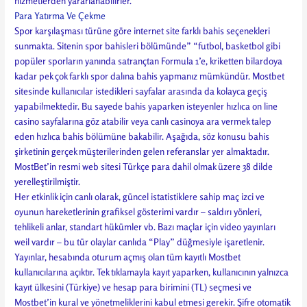
hizmetlerden yararlanabilirler.
Para Yatırma Ve Çekme
Spor karşılaşması türüne göre internet site farklı bahis seçenekleri
sunmakta. Sitenin spor bahisleri bölümünde” “futbol, basketbol gibi
popüler sporların yanında satrançtan Formula 1’e, kriketten bilardoya
kadar pek çok farklı spor dalına bahis yapmanız mümkündür. Mostbet
sitesinde kullanıcılar istedikleri sayfalar arasında da kolayca geçiş
yapabilmektedir. Bu sayede bahis yaparken isteyenler hızlıca on line
casino sayfalarına göz atabilir veya canlı casinoya ara vermek talep
eden hızlıca bahis bölümüne bakabilir. Aşağıda, söz konusu bahis
şirketinin gerçek müşterilerinden gelen referanslar yer almaktadır.
MostBet’in resmi web sitesi Türkçe para dahil olmak üzere 38 dilde
yerelleştirilmiştir.
Her etkinlik için canlı olarak, güncel istatistiklere sahip maç izci ve
oyunun hareketlerinin grafiksel gösterimi vardır – saldırı yönleri,
tehlikeli anlar, standart hükümler vb. Bazı maçlar için video yayınları
weil vardır – bu tür olaylar canlıda “Play” düğmesiyle işaretlenir.
Yayınlar, hesabında oturum açmış olan tüm kayıtlı Mostbet
kullanıcılarına açıktır. Tek tıklamayla kayıt yaparken, kullanıcının yalnızca
kayıt ülkesini (Türkiye) ve hesap para birimini (TL) seçmesi ve
Mostbet’in kural ve yönetmeliklerini kabul etmesi gerekir. Şifre otomatik