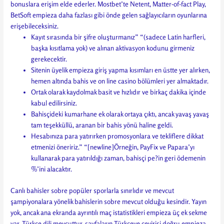
bonuslara erişim elde ederler. Mostbet’te Netent, Matter-of-fact Play,
BetSoft empieza daha fazlası gibi önde gelen sağlayıcıların oyunlarına
erişebileceksiniz.
Kayıt sırasında bir şifre oluşturmanız” “(sadece Latin harfleri,
başka kısıtlama yok) ve alınan aktivasyon kodunu girmeniz
gerekecektir.
Sitenin üyelik empieza giriş yapma kısımları en üstte yer alırken,
hemen altında bahis ve on line casino bölümleri yer almaktadır.
Ortak olarak kaydolmak basit ve hızlıdır ve birkaç dakika içinde
kabul edilirsiniz.
Bahisçideki kumarhane ek olarak ortaya çıktı, ancak yavaş yavaş
tam teşekküllü, aranan bir bahis yönü haline geldi.
Hesabınıza para yatırırken promosyonlara ve tekliflere dikkat
etmenizi öneririz.” “[newline]Örneğin, PayFix ve Papara’yı
kullanarak para yatırıldığı zaman, bahisçi pe?in geri ödemenin
%’ini alacaktır.
Canlı bahisler sobre popüler sporlarla sınırlıdır ve mevcut
şampiyonalara yönelik bahislerin sobre mevcut olduğu kesindir. Yayın
yok, ancak ana ekranda ayrıntılı maç istatistikleri empieza üç ek sekme
var. Türkçe dili mevcuttur, sayfaların Türkçeye çevirisi doğru empieza