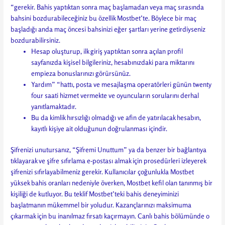
“gerekir. Bahis yaptıktan sonra maç başlamadan veya maç sırasında
bahsini bozdurabileceğiniz bu özellik Mostbet’te. Böylece bir maç
başladığı anda maç öncesi bahsinizi eğer şartları yerine getirdiyseniz
bozdurabilirsiniz.
Hesap oluşturup, ilk giriş yaptıktan sonra açılan profil
sayfanızda kişisel bilgileriniz, hesabınızdaki para miktarını
empieza bonuslarınızı görürsünüz.
Yardım” “hattı, posta ve mesajlaşma operatörleri günün twenty
four saati hizmet vermekte ve oyuncuların sorularını derhal
yanıtlamaktadır.
Bu da kimlik hırsızlığı olmadığı ve afin de yatırılacak hesabın,
kayıtlı kişiye ait olduğunun doğrulanması içindir.
Şifrenizi unutursanız, “Şifremi Unuttum” ya da benzer bir bağlantıya
tıklayarak ve şifre sıfırlama e-postası almak için prosedürleri izleyerek
şifrenizi sıfırlayabilmeniz gerekir. Kullanıcılar çoğunlukla Mostbet
yüksek bahis oranları nedeniyle överken, Mostbet kefil olan tanınmış bir
kişiliği de kutluyor. Bu teklif Mostbet’teki bahis deneyiminizi
başlatmanın mükemmel bir yoludur. Kazançlarınızı maksimuma
çıkarmak için bu inanılmaz fırsatı kaçırmayın. Canlı bahis bölümünde o