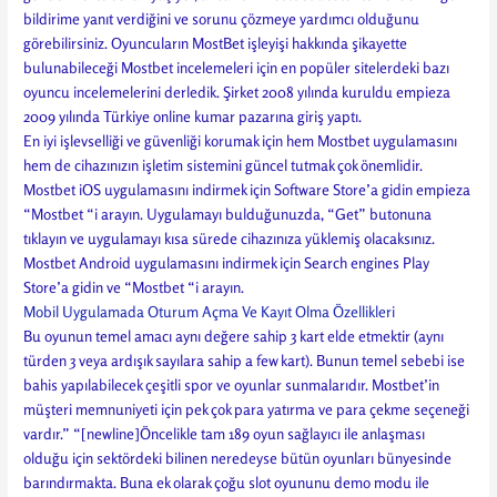
bildirime yanıt verdiğini ve sorunu çözmeye yardımcı olduğunu
görebilirsiniz. Oyuncuların MostBet işleyişi hakkında şikayette
bulunabileceği Mostbet incelemeleri için en popüler sitelerdeki bazı
oyuncu incelemelerini derledik. Şirket 2008 yılında kuruldu empieza
2009 yılında Türkiye online kumar pazarına giriş yaptı.
En iyi işlevselliği ve güvenliği korumak için hem Mostbet uygulamasını
hem de cihazınızın işletim sistemini güncel tutmak çok önemlidir.
Mostbet iOS uygulamasını indirmek için Software Store’a gidin empieza
“Mostbet “i arayın. Uygulamayı bulduğunuzda, “Get” butonuna
tıklayın ve uygulamayı kısa sürede cihazınıza yüklemiş olacaksınız.
Mostbet Android uygulamasını indirmek için Search engines Play
Store’a gidin ve “Mostbet “i arayın.
Mobil Uygulamada Oturum Açma Ve Kayıt Olma Özellikleri
Bu oyunun temel amacı aynı değere sahip 3 kart elde etmektir (aynı
türden 3 veya ardışık sayılara sahip a few kart). Bunun temel sebebi ise
bahis yapılabilecek çeşitli spor ve oyunlar sunmalarıdır. Mostbet’in
müşteri memnuniyeti için pek çok para yatırma ve para çekme seçeneği
vardır.” “[newline]Öncelikle tam 189 oyun sağlayıcı ile anlaşması
olduğu için sektördeki bilinen neredeyse bütün oyunları bünyesinde
barındırmakta. Buna ek olarak çoğu slot oyununu demo modu ile