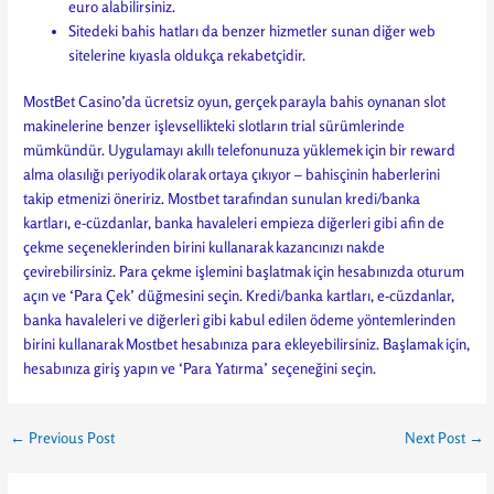
euro alabilirsiniz.
Sitedeki bahis hatları da benzer hizmetler sunan diğer web
sitelerine kıyasla oldukça rekabetçidir.
MostBet Casino’da ücretsiz oyun, gerçek parayla bahis oynanan slot
makinelerine benzer işlevsellikteki slotların trial sürümlerinde
mümkündür. Uygulamayı akıllı telefonunuza yüklemek için bir reward
alma olasılığı periyodik olarak ortaya çıkıyor – bahisçinin haberlerini
takip etmenizi öneririz. Mostbet tarafından sunulan kredi/banka
kartları, e-cüzdanlar, banka havaleleri empieza diğerleri gibi afin de
çekme seçeneklerinden birini kullanarak kazancınızı nakde
çevirebilirsiniz. Para çekme işlemini başlatmak için hesabınızda oturum
açın ve ‘Para Çek’ düğmesini seçin. Kredi/banka kartları, e-cüzdanlar,
banka havaleleri ve diğerleri gibi kabul edilen ödeme yöntemlerinden
birini kullanarak Mostbet hesabınıza para ekleyebilirsiniz. Başlamak için,
hesabınıza giriş yapın ve ‘Para Yatırma’ seçeneğini seçin.
←
Previous Post
Next Post
→