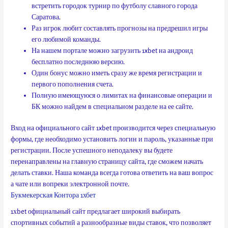
встретить городок турнир по футболу славного города
Саратова.
Раз игрок любит составлять прогнозы на предрешил игры
его любимой команды.
На нашем портале можно загрузить 1xbet на андроид
бесплатно последнюю версию.
Один бонус можно иметь сразу же время регистрации и
первого пополнения счета.
Полную имеющуюся о лимитах на финансовые операции и
БК можно найдем в специальном разделе на ее сайте.
Вход на официального сайт 1xbet производится через специальную
формы, где необходимо установить логин и пароль, указанные при
регистрации. После успешного неподалеку вы будете
перенаправлены на главную страницу сайта, где сможем начать
делать ставки. Наша команда всегда готова ответить на ваш вопрос
а чате или вопреки электронной почте.
Букмекерская Контора 1хбет
1хbet официальный сайт предлагает широкий выбирать
спортивных событий а разнообразные виды ставок, что позволяет