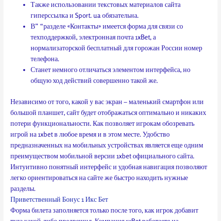
Также использовании текстовых материалов сайта
гиперссылка и Sport. ua обязательна.
В” “разделе «Контакты» имеется форма для связи со
техподдержкой, электронная почта 1xBet, а
нормализаторской бесплатный для горожан России номер
телефона.
Станет немного отличаться элементом интерфейса, но
общую ход действий совершенно такой же.
Независимо от того, какой у вас экран – маленький смартфон или
большой планшет, сайт будет отображаться оптимально и никаких
потери функциональности. Как позволяет игрокам обозревать
игрой на 1xbet в любое время и в этом месте. Удобство
предназначенных на мобильных устройствах является еще одним
преимуществом мобильной версии 1xbet официального сайта.
Интуитивно понятный интерфейс и удобная навигация позволяют
легко ориентироваться на сайте же быстро находить нужные
разделы.
Приветственный Бонус 1 Икс Бет
Форма билета заполняется только после того, как игрок добавит
туда какой-либо предрешил. Компания 1xBet работаете на