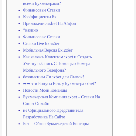
всеми Букмекерами?
Финансовые Ставки
Коэффициенты Бк
Приложение 1хbet На Айфон
“казино
Финансовые Ставки
Ставки Live Бк 1хбет
Мобильная Версия Бк 1хбет
Как являясь Клиентом 1xbet и Создать
Учетную Запись С Помощью Номера
Мобильного Телефона?
безопасным Ли 1xbet дли Ставок?
➦➦ эти Бонусы Есть у Букмекера 1xbet?
Новости Моей Команды
Букмекерская Компания 1xbet – Ставки На
Спорт Онлайн
не Официального Представителя
Разработчика На Сайте
Бет — Обзор Букмекерской Конторы