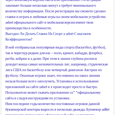
занимает больше несколько минут а требует минимального
количеству информации. После регистрации вы сможете сделано
ставки и играть в любимые игры на своем мобильном устройстве.
1xbet официального сайт и мобильная версия имеют твои
преимущества и особенности.
Выгодно Ли Делать Ставки На Спорт а 1xbet С высоким
Коэффициентом?
В ней отобраны как популярные виды спорта (баскетбол, футбол),
так и чересчур редкие для нас – поло, крикет, кабадди, флорбол,
регби, кейрин и а далее. При этом в линии глубина росписи
доходит конца самых незначительных лиг, например, студенческая
лига США по баскетболу или четвертый дивизион Австрии по
футболу. Опытные игроки знает, что именно на таких линиях
нельзя больше всего заполучить. Установка и использование
приложений на сайте 1xbet и х происходит просто и быстро.
Пользователи может скачать приложение со” “официальному
сайта и следуя инструкциям по установке.
Ним последние годы количество постоянных игроков данной
букмекерской конторы выросло в несколько дважды. Букмекер 1xBet