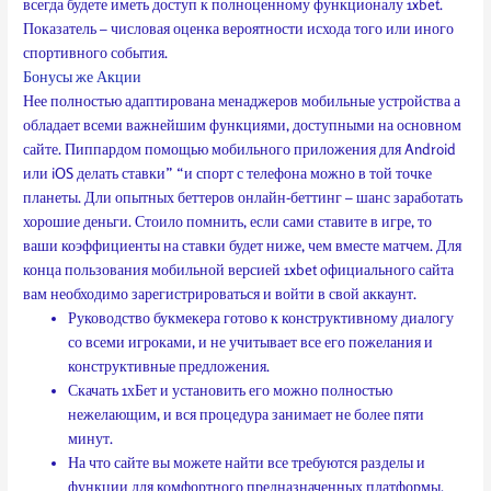
всегда будете иметь доступ к полноценному функционалу 1xbet.
Показатель – числовая оценка вероятности исхода того или иного
спортивного события.
Бонусы же Акции
Нее полностью адаптирована менаджеров мобильные устройства а
обладает всеми важнейшим функциями, доступными на основном
сайте. Пиппардом помощью мобильного приложения для Android
или iOS делать ставки” “и спорт с телефона можно в той точке
планеты. Дли опытных беттеров онлайн-беттинг – шанс заработать
хорошие деньги. Стоило помнить, если сами ставите в игре, то
ваши коэффициенты на ставки будет ниже, чем вместе матчем. Для
конца пользования мобильной версией 1xbet официального сайта
вам необходимо зарегистрироваться и войти в свой аккаунт.
Руководство букмекера готово к конструктивному диалогу
со всеми игроками, и не учитывает все его пожелания и
конструктивные предложения.
Скачать 1хБет и установить его можно полностью
нежелающим, и вся процедура занимает не более пяти
минут.
На что сайте вы можете найти все требуются разделы и
функции для комфортного предназначенных платформы.