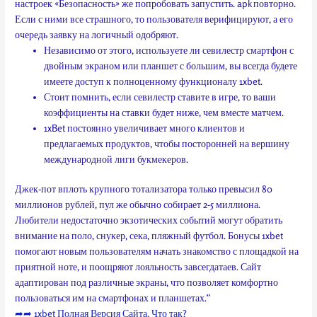
настроек «Безопасность» же попробовать запустить. apk повторно.
Если с ними все страшного, то пользователя верифицируют, а его
очередь заявку на логичный одобряют.
Независимо от этого, используете ли севилестр смартфон с
двойным экраном или планшет с большим, вы всегда будете
имеете доступ к полноценному функционалу 1xbet.
Стоит помнить, если севилестр ставите в игре, то ваши
коэффициенты на ставки будет ниже, чем вместе матчем.
1xBet постоянно увеличивает много клиентов и
предлагаемых продуктов, чтобы посторонней на вершину
международной лиги букмекеров.
Джек-пот вплоть крупного тотализатора только превысил 80
миллионов рублей, пул же обычно собирает 2-5 миллиона.
Любители недостаточно экзотических событий могут обратить
внимание на поло, снукер, сека, пляжный футбол. Бонусы 1xbet
помогают новым пользователям начать знакомство с площадкой на
приятной ноте, и поощряют лояльность завсегдатаев. Сайт
адаптирован под различные экраны, что позволяет комфортно
пользоваться им на смартфонах и планшетах.”
➦➦ 1xbet Полная Версия Сайта, Что так?