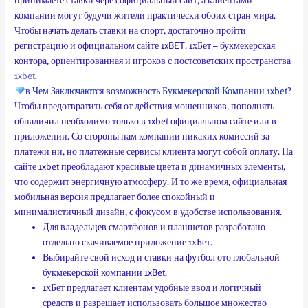
принимаете ставки через официальный сайт, а клиентами
компании могут будучи жители практически обоих стран мира.
Чтобы начать делать ставки на спорт, достаточно пройти
регистрацию и официальном сайте 1xBET. 1хБет – букмекерская
контора, ориентированная и игроков с постсоветских пространства
1xbet
.
в Чем Заключаются возможность Букмекерской Компании 1xbet?
Чтобы предотвратить себя от действия мошенников, пополнять
обналичил необходимо только в 1xbet официальном сайте или в
приложении. Со стороны нам компании никаких комиссий за
платежи ни, но платежные сервисы клиента могут собой оплату. На
сайте 1xbet преобладают красивые цвета и динамичных элементы,
что содержит энергичную атмосферу. И то же время, официальная
мобильная версия предлагает более спокойный и
минималистичный дизайн, с фокусом в удобстве использования.
Для владельцев смартфонов и планшетов разработано
отдельно скачиваемое приложение 1хБет.
Выбирайте свой исход и ставки на футбол ото глобальной
букмекерской компании 1xBet.
1хБет предлагает клиентам удобные ввод и логичный
средств и разрешает использовать большое множество