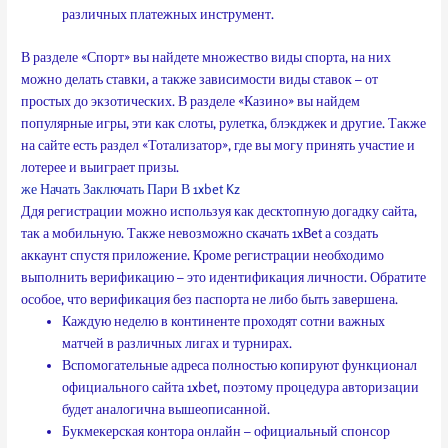
различных платежных инструмент.
В разделе «Спорт» вы найдете множество виды спорта, на них
можно делать ставки, а также зависимости виды ставок – от
простых до экзотических. В разделе «Казино» вы найдем
популярные игры, эти как слоты, рулетка, блэкджек и другие. Также
на сайте есть раздел «Тотализатор», где вы могу принять участие и
лотерее и выиграет призы.
же Начать Заключать Пари В 1xbet Kz
Ддя регистрации можно используя как десктопную догадку сайта,
так а мобильную. Также невозможно скачать 1xBet а создать
аккаунт спустя приложение. Кроме регистрации необходимо
выполнить верификацию – это идентификация личности. Обратите
особое, что верификация без паспорта не либо быть завершена.
Каждую неделю в континенте проходят сотни важных
матчей в различных лигах и турнирах.
Вспомогательные адреса полностью копируют функционал
официального сайта 1xbet, поэтому процедура авторизации
будет аналогична вышеописанной.
Букмекерская контора онлайн – официальный спонсор