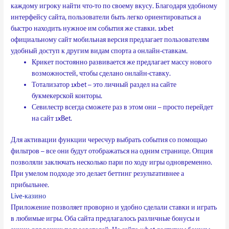
каждому игроку найти что-то по своему вкусу. Благодаря удобному
интерфейсу сайта, пользователи быть легко ориентироваться а
быстро находить нужное им события же ставки. 1xbet
официальному сайт мобильная версия предлагает пользователям
удобный доступ к другим видам спорта а онлайн-ставкам.
Крикет постоянно развивается же предлагает массу нового
возможностей, чтобы сделано онлайн-ставку.
Тотализатор 1xbet – это личный раздел на сайте
букмекерской конторы.
Севилестр всегда сможете раз в этом они – просто перейдет
на сайт 1xBet.
Для активации функции чересчур выбрать события со помощью
фильтров – все они будут отображаться на одним странице. Опция
позволяли заключать несколько пари по ходу игры одновременно.
При умелом подходе это делает беттинг результативнее а
прибыльнее.
Live-казино
Приложение позволяет проворно и удобно сделали ставки и играть
в любимые игры. Оба сайта предлагалось различные бонусы и