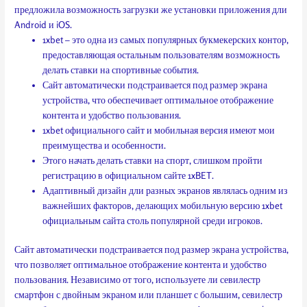
предложила возможность загрузки же установки приложения дли
Android и iOS.
1xbet – это одна из самых популярных букмекерских контор,
предоставляющая остальным пользователям возможность
делать ставки на спортивные события.
Сайт автоматически подстраивается под размер экрана
устройства, что обеспечивает оптимальное отображение
контента и удобство пользования.
1xbet официального сайт и мобильная версия имеют мои
преимущества и особенности.
Этого начать делать ставки на спорт, слишком пройти
регистрацию в официальном сайте 1xBET.
Адаптивный дизайн дли разных экранов являлась одним из
важнейших факторов, делающих мобильную версию 1xbet
официальным сайта столь популярной среди игроков.
Сайт автоматически подстраивается под размер экрана устройства,
что позволяет оптимальное отображение контента и удобство
пользования. Независимо от того, используете ли севилестр
смартфон с двойным экраном или планшет с большим, севилестр