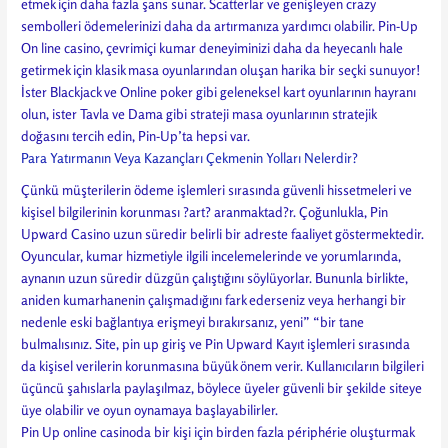
etmek için daha fazla şans sunar. Scatterlar ve genişleyen crazy
sembolleri ödemelerinizi daha da artırmanıza yardımcı olabilir. Pin-Up
On line casino, çevrimiçi kumar deneyiminizi daha da heyecanlı hale
getirmek için klasik masa oyunlarından oluşan harika bir seçki sunuyor!
İster Blackjack ve Online poker gibi geleneksel kart oyunlarının hayranı
olun, ister Tavla ve Dama gibi strateji masa oyunlarının stratejik
doğasını tercih edin, Pin-Up’ta hepsi var.
Para Yatırmanın Veya Kazançları Çekmenin Yolları Nelerdir?
Çünkü müşterilerin ödeme işlemleri sırasında güvenli hissetmeleri ve
kişisel bilgilerinin korunması ?art? aranmaktad?r. Çoğunlukla, Pin
Upward Casino uzun süredir belirli bir adreste faaliyet göstermektedir.
Oyuncular, kumar hizmetiyle ilgili incelemelerinde ve yorumlarında,
aynanın uzun süredir düzgün çalıştığını söylüyorlar. Bununla birlikte,
aniden kumarhanenin çalışmadığını fark ederseniz veya herhangi bir
nedenle eski bağlantıya erişmeyi bırakırsanız, yeni” “bir tane
bulmalısınız. Site, pin up giriş ve Pin Upward Kayıt işlemleri sırasında
da kişisel verilerin korunmasına büyük önem verir. Kullanıcıların bilgileri
üçüncü şahıslarla paylaşılmaz, böylece üyeler güvenli bir şekilde siteye
üye olabilir ve oyun oynamaya başlayabilirler.
Pin Up online casinoda bir kişi için birden fazla périphérie oluşturmak