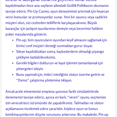
kaydolmadan önce ana sayfanın altındaki Gizlilik Politikasını okumanızı
tavsiye ederiz. Pin-Up Casino, oyun deneyiminizi artırmak için heyecan
verici bonuslar ve promosyonlar sunar. Yeni bir oyuncu veya sadık bir
müşteri olun, sizi cezbeden tekliflerle karşılaşacaksınız. Büyük
kazançlar için jackpot oyunlarımızı deneyin veya becerinizi holdem
poker masalarında gösterin.
Pin-up, tüm oyuncuların oyundan keyif almasını sağlamak için
birinci sınıf müşteri desteği sunmaktan gurur duyar.
Siteye kaydolduktan sonra, kaybedenlerin olmadığı piyango
çekilişine katılabileceksiniz.
Gerekli bilgileri doldurun ve kayıt işlemini tamamlamak için
yönergeleri izleyin.
Bunu yapmak için, imleci istediğiniz slotun üzerine getirin ve
“Demo” çalıştırma yöntemine tıklayın.
Ancak acele etmemenizi empieza şansınızı farklı simülatörlerde
denemenizi tavsiye ederiz, ayrıca en karlı, “veren” oyunu seçmenize
izin verecek test sürümünde de yapabilirsiniz. Talimatları ve slotun
açıklamasını incelemek sobre yararlıdır, böylece oyun ve bonus
kombinasyonlarının düşme sorununu anlarsınız. Bu makalede, Pin-up