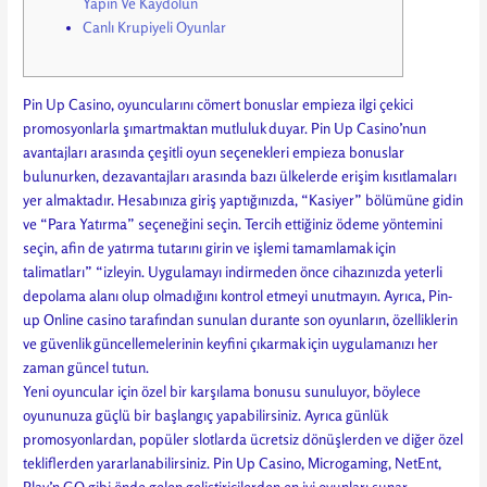
Yapın Ve Kaydolun
Canlı Krupiyeli Oyunlar
Pin Up Casino, oyuncularını cömert bonuslar empieza ilgi çekici
promosyonlarla şımartmaktan mutluluk duyar. Pin Up Casino’nun
avantajları arasında çeşitli oyun seçenekleri empieza bonuslar
bulunurken, dezavantajları arasında bazı ülkelerde erişim kısıtlamaları
yer almaktadır. Hesabınıza giriş yaptığınızda, “Kasiyer” bölümüne gidin
ve “Para Yatırma” seçeneğini seçin. Tercih ettiğiniz ödeme yöntemini
seçin, afin de yatırma tutarını girin ve işlemi tamamlamak için
talimatları” “izleyin. Uygulamayı indirmeden önce cihazınızda yeterli
depolama alanı olup olmadığını kontrol etmeyi unutmayın. Ayrıca, Pin-
up Online casino tarafından sunulan durante son oyunların, özelliklerin
ve güvenlik güncellemelerinin keyfini çıkarmak için uygulamanızı her
zaman güncel tutun.
Yeni oyuncular için özel bir karşılama bonusu sunuluyor, böylece
oyununuza güçlü bir başlangıç yapabilirsiniz. Ayrıca günlük
promosyonlardan, popüler slotlarda ücretsiz dönüşlerden ve diğer özel
tekliflerden yararlanabilirsiniz. Pin Up Casino, Microgaming, NetEnt,