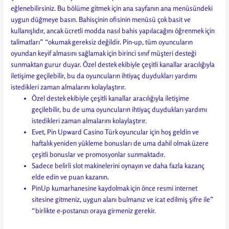
eğlenebilirsiniz. Bu bölüme gitmek için ana sayfanın ana menüsündeki
uygun düğmeye basın. Bahisçinin ofisinin menüsü çok basit ve
kullanışlıdır, ancak ücretli modda nasıl bahis yapılacağını öğrenmek için
talimatları” “okumak gereksiz değildir. Pin-up, tüm oyuncuların
oyundan keyif almasını sağlamak için birinci sınıf müşteri desteği
sunmaktan gurur duyar. Özel destek ekibiyle çeşitli kanallar aracılığıyla
iletişime geçilebilir, bu da oyuncuların ihtiyaç duydukları yardımı
istedikleri zaman almalarını kolaylaştırır.
Özel destek ekibiyle çeşitli kanallar aracılığıyla iletişime
geçilebilir, bu de uma oyuncuların ihtiyaç duydukları yardımı
istedikleri zaman almalarını kolaylaştırır.
Evet, Pin Upward Casino Türk oyuncular için hoş geldin ve
haftalık yeniden yükleme bonusları de uma dahil olmak üzere
çeşitli bonuslar ve promosyonlar sunmaktadır.
Sadece belirli slot makinelerini oynayın ve daha fazla kazanç
elde edin ve puan kazanın.
PinUp kumarhanesine kaydolmak için önce resmi internet
sitesine gitmeniz, uygun alanı bulmanız ve icat edilmiş şifre ile”
“birlikte e-postanızı oraya girmeniz gerekir.