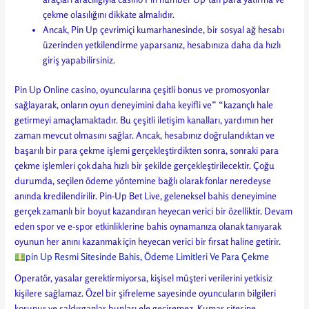
çekme olasılığını dikkate almalıdır.
Ancak, Pin Up çevrimiçi kumarhanesinde, bir sosyal ağ hesabı
üzerinden yetkilendirme yaparsanız, hesabınıza daha da hızlı
giriş yapabilirsiniz.
Pin Up Online casino, oyuncularına çeşitli bonus ve promosyonlar
sağlayarak, onların oyun deneyimini daha keyifli ve” “kazançlı hale
getirmeyi amaçlamaktadır. Bu çeşitli iletişim kanalları, yardımın her
zaman mevcut olmasını sağlar. Ancak, hesabınız doğrulandıktan ve
başarılı bir para çekme işlemi gerçekleştirdikten sonra, sonraki para
çekme işlemleri çok daha hızlı bir şekilde gerçekleştirilecektir. Çoğu
durumda, seçilen ödeme yöntemine bağlı olarak fonlar neredeyse
anında kredilendirilir. Pin-Up Bet Live, geleneksel bahis deneyimine
gerçek zamanlı bir boyut kazandıran heyecan verici bir özelliktir. Devam
eden spor ve e-spor etkinliklerine bahis oynamanıza olanak tanıyarak
oyunun her anını kazanmak için heyecan verici bir fırsat haline getirir.
pin Up Resmi Sitesinde Bahis, Ödeme Limitleri Ve Para Çekme
Operatör, yasalar gerektirmiyorsa, kişisel müşteri verilerini yetkisiz
kişilere sağlamaz. Özel bir şifreleme sayesinde oyuncuların bilgileri
korunur ve saldırganlar bunları ele geçiremez. Kumar sitesine