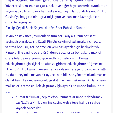
Play’n GO gibi önde gelen geliştiricilerden en iyi oyunları sunar.
Yüzlerce slot, rulet, black jack, poker ve diğer heyecan verici oyunlardan
seçim yapabilir empieza her zevke uygun oyunlar bulabilirsiniz. Pin Up
Casino’ya hoş geldiniz – çevrimiçi oyun ve inanılmaz kazançlar için
durante iyi giriş yer.
Pin Up Çeşitli Bahis Seçenekleri Ve Spor Bahisleri Sunar
Teknik destek sitesi, oyuncuların tüm sorularıyla günün her saati
kesintisiz olarak çalışır. Kayıtlı Pin-Up çevrimiçi kullanıcıları için para
yatırma bonusu, geri ödeme, en yeni başlayanlar için hediyeler vb.
Pinup online casino operatöründen depozitosuz bonuslar almak için
özel sitelerde özel promosyon kodları bulabilirsiniz. Bonusu
etkinleştirmek için kişisel dolabınıza girin ve etkinleştirme düğmesine
tıklayın. Pin Up kumarhanesinin ana sayfasının arayüzü basit ve rahattır,
bu da deneyimi olmayan bir oyuncunun bile site yönetimini anlamasına
olanak tanır. Kazançların çekildiği slot machine makineleri, kullanıcıların
makineleri aramasını kolaylaştırmak için ayrı bir sekmede bulunur
pin-
up
.
Kumar tutkunları, cep telefonu numaralarını de?erlendirmek
vas?tas?yla Pin Up on line casino web siteye hızlı bir şekilde
kaydolabilecekler.