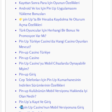
Kayıttan Sonra Para Için Oyunun Özellikleri
Android Ve Ios Için Pin Up Uygulamasını
Yükleme Bonusları
pin Up’ta Bir Hesaba Kaydolma Ve Oturum
Açma Özellikleri
Türk Oyuncular Için Herhangi Bir Bonus Ve
Promosyon Var Mı?
Pin Up Türkiye Casino’da Hangi Casino Oyunları
Mevcut?
Pin-up Casino Türkiye
Pin-up Casino
Pin Up Casino’yu Mobil Cihazlarda Oynayabilir
Miyim?
Pin-up Giriş
Cep Telefonları Için Pin Up Kumarhanesinin
Indirilen Sürümlerinin Özellikleri
Pin-up Kulübünün Mobil Versiyonu Hakkında Iyi
Olan Nedir?
Pin Up’a Kayıt Ve Giriş
pin Up Casino’nun Mobil Versiyonuna Giriş