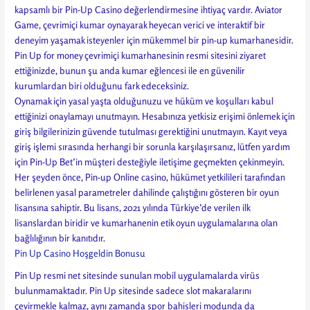
kapsamlı bir Pin-Up Casino değerlendirmesine ihtiyaç vardır. Aviator
Game, çevrimiçi kumar oynayarak heyecan verici ve interaktif bir
deneyim yaşamak isteyenler için mükemmel bir pin-up kumarhanesidir.
Pin Up for money çevrimiçi kumarhanesinin resmi sitesini ziyaret
ettiğinizde, bunun şu anda kumar eğlencesi ile en güvenilir
kurumlardan biri olduğunu fark edeceksiniz.
Oynamak için yasal yaşta olduğunuzu ve hüküm ve koşulları kabul
ettiğinizi onaylamayı unutmayın. Hesabınıza yetkisiz erişimi önlemek için
giriş bilgilerinizin güvende tutulması gerektiğini unutmayın. Kayıt veya
giriş işlemi sırasında herhangi bir sorunla karşılaşırsanız, lütfen yardım
için Pin-Up Bet’in müşteri desteğiyle iletişime geçmekten çekinmeyin.
Her şeyden önce, Pin-up Online casino, hükümet yetkilileri tarafından
belirlenen yasal parametreler dahilinde çalıştığını gösteren bir oyun
lisansına sahiptir. Bu lisans, 2021 yılında Türkiye’de verilen ilk
lisanslardan biridir ve kumarhanenin etik oyun uygulamalarına olan
bağlılığının bir kanıtıdır.
Pin Up Casino Hoşgeldin Bonusu
Pin Up resmi net sitesinde sunulan mobil uygulamalarda virüs
bulunmamaktadır. Pin Up sitesinde sadece slot makaralarını
çevirmekle kalmaz, aynı zamanda spor bahisleri modunda da