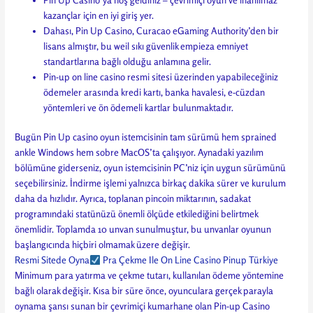
kazançlar için en iyi giriş yer.
Dahası, Pin Up Casino, Curacao eGaming Authority’den bir
lisans almıştır, bu weil sıkı güvenlik empieza emniyet
standartlarına bağlı olduğu anlamına gelir.
Pin-up on line casino resmi sitesi üzerinden yapabileceğiniz
ödemeler arasında kredi kartı, banka havalesi, e-cüzdan
yöntemleri ve ön ödemeli kartlar bulunmaktadır.
Bugün Pin Up casino oyun istemcisinin tam sürümü hem sprained
ankle Windows hem sobre MacOS’ta çalışıyor. Aynadaki yazılım
bölümüne giderseniz, oyun istemcisinin PC’niz için uygun sürümünü
seçebilirsiniz. İndirme işlemi yalnızca birkaç dakika sürer ve kurulum
daha da hızlıdır. Ayrıca, toplanan pincoin miktarının, sadakat
programındaki statünüzü önemli ölçüde etkilediğini belirtmek
önemlidir. Toplamda 10 unvan sunulmuştur, bu unvanlar oyunun
başlangıcında hiçbiri olmamak üzere değişir.
Resmi Sitede Oyna
Pra Çekme Ile On Line Casino Pinup Türkiye
Minimum para yatırma ve çekme tutarı, kullanılan ödeme yöntemine
bağlı olarak değişir. Kısa bir süre önce, oyunculara gerçek parayla
oynama şansı sunan bir çevrimiçi kumarhane olan Pin-up Casino