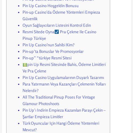
Pin Up Casino Hoşgeldin Bonusu
Pin-up Casino’da Ödeme Yöntemleri Empieza
Güvenlik
Oyun Sağlayıcıların Listesini Kontrol Edin
Resmi Sitede Oyna
Pra Çekme Ile Casino
Pinup Türkiye
Pin Up Casino’nun Sahibi Kim?
Pin-up’ta Bonuslar Ve Promosyonlar
Pin-up” “türkiye Resmi Sitesi
pin Up Resmi Sitesinde Bahis, Ödeme Limitleri
Ve Pra Çekme
Pin Up Casino Uygulamalarının Duyarlı Tasarımı
Para Yatırmanın Veya Kazançları Çekmenin Yolları
Nelerdir?
All The Traditional Pinup Poses For Vintage
Glamour Photoshoots
Pin Up’ı Indirin Empieza Kazanılan Parayı Çekin –
Şartlar Empieza Limitler
Türk Oyuncular Için Hangi Ödeme Yöntemleri
Mevcut?