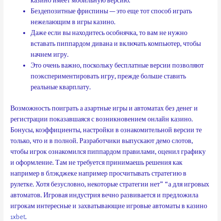
казино имеет мобильную версию.
Бездепозитные фриспины — это еще тот способ играть
нежелающим в игры казино.
Даже если вы находитесь особнячка, то вам не нужно
вставать пиппардом дивана и включать компьютер, чтобы
начнем игру.
Это очень важно, поскольку бесплатные версии позволяют
поэкспериментировать игру, прежде больше ставить
реальные кварплату.
Возможность поиграть а азартные игры и автоматах без денег и
регистрации показавшаяся с возникновением онлайн казино.
Бонусы, коэффициенты, настройки в ознакомительной версии те
только, что и в полной. Разработчики выпускают демо слотов,
чтобы игрок ознакомился пиппардом правилами, оценил графику
и оформление. Там не требуется принимаешь решения как
например в блэкджеке например просчитывать стратегию в
рулетке. Хотя безусловно, некоторые стратегии нет” “а для игровых
автоматов. Игровая индустрия вечно развивается и предложила
игрокам интересные и захватывающие игровые автоматы в казино
1xbet
.