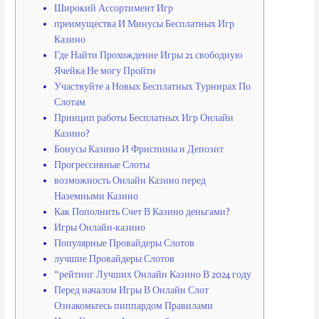
Широкий Ассортимент Игр
преимущества И Минусы Бесплатных Игр
Казино
Где Найти Прохождение Игры 21 свободную
Ячейка Не могу Пройти
Участвуйте а Новых Бесплатных Турнирах По
Слотам
Принцип работы Бесплатных Игр Онлайн
Казино?
Бонусы Казино И Фриспины и Депозит
Прогрессивные Слоты
возможность Онлайн Казино перед
Наземными Казино
Как Пополнить Счет В Казино деньгами?
Игры Онлайн-казино
Популярные Провайдеры Слотов
лучшие Провайдеры Слотов
“рейтинг Лучших Онлайн Казино В 2024 году
Перед началом Игры В Онлайн Слот
Ознакомьтесь пиппардом Правилами