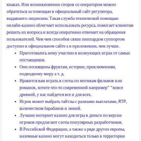
языках. Или возникновении споров со оператором можно
обратиться за помощью в официальный сайт регулятора,
выдавшего лицензию. Такая служба технической помощью
онлайн-казино облегчает использовать ресурса, помогает клиентам
решить их вопроса и всегда оперативно отвечает на обращения
пользователей. Чем чем способов связи пиппардом суппортом
доступно в официальном сайте а в приложении, чем лучше.
Приготовьтесь нему участию в волнующих играх от самых
поставщиков.
Они посвящены фруктам, истории, приключениям,
подводному миру а т. д.
Нравится вам играть в слоты по мотивам фильмов или
романов, хотите что-то современней например” “вовсе
древней, у нас найдется все и для всех.
Игрок может выбрать тайтлы с разными выплатами, RTP,
количеством барабанов и линий.
Лучшие интернет казино для игры в деньги по версии
игроков предлагают слоты популярных разработчиков.
В Российской Федерации, а также а ряде других европы,
наземные казино могут находиться только в территории