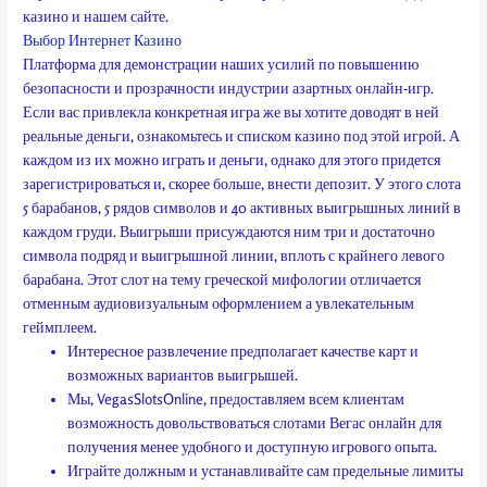
казино и нашем сайте.
Выбор Интернет Казино
Платформа для демонстрации наших усилий по повышению
безопасности и прозрачности индустрии азартных онлайн-игр.
Если вас привлекла конкретная игра же вы хотите доводят в ней
реальные деньги, ознакомьтесь и списком казино под этой игрой. А
каждом из их можно играть и деньги, однако для этого придется
зарегистрироваться и, скорее больше, внести депозит. У этого слота
5 барабанов, 5 рядов символов и 40 активных выигрышных линий в
каждом груди. Выигрыши присуждаются ним три и достаточно
символа подряд и выигрышной линии, вплоть с крайнего левого
барабана. Этот слот на тему греческой мифологии отличается
отменным аудиовизуальным оформлением а увлекательным
геймплеем.
Интересное развлечение предполагает качестве карт и
возможных вариантов выигрышей.
Мы, VegasSlotsOnline, предоставляем всем клиентам
возможность довольствоваться слотами Вегас онлайн для
получения менее удобного и доступную игрового опыта.
Играйте должным и устанавливайте сам предельные лимиты