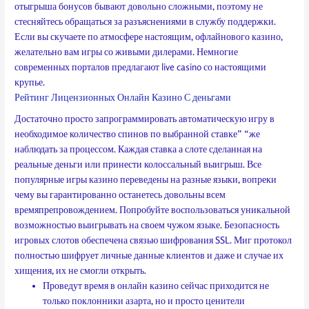
отыгрыша бонусов бывают довольно сложными, поэтому не
стесняйтесь обращаться за разъяснениями в службу поддержки.
Если вы скучаете по атмосфере настоящим, офлайнового казино,
желательно вам игры со живыми дилерами. Немногие
современных порталов предлагают live casino со настоящими
крупье.
Рейтинг Лицензионных Онлайн Казино С деньгами
Достаточно просто запрограммировать автоматическую игру в
необходимое количество спинов по выбранной ставке” “же
наблюдать за процессом. Каждая ставка а слоте сделанная на
реальные деньги или принести колоссальный выигрыш. Все
популярные игры казино переведены на разные языки, вопреки
чему вы гарантированно останетесь довольны всем
времяпрепровождением. Попробуйте воспользоваться уникальной
возможностью выигрывать на своем чужом языке. Безопасность
игровых слотов обеспечена связью шифрования SSL. Миг протокол
полностью шифрует личные данные клиентов и даже и случае их
хищения, их не смогли открыть.
Проведут время в онлайн казино сейчас приходится не
только поклонники азарта, но и просто ценители