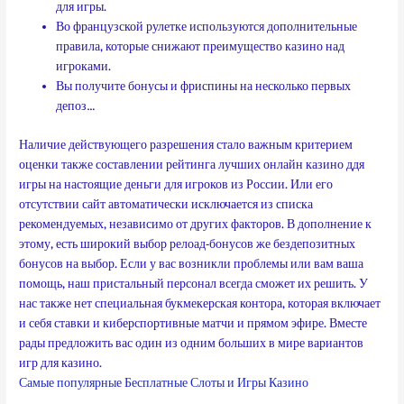
для игры.
Во французской рулетке используются дополнительные
правила, которые снижают преимущество казино над
игроками.
Вы получите бонусы и фриспины на несколько первых
депоз…
Наличие действующего разрешения стало важным критерием
оценки также составлении рейтинга лучших онлайн казино ддя
игры на настоящие деньги для игроков из России. Или его
отсутствии сайт автоматически исключается из списка
рекомендуемых, независимо от других факторов. В дополнение к
этому, есть широкий выбор релоад-бонусов же бездепозитных
бонусов на выбор. Если у вас возникли проблемы или вам ваша
помощь, наш пристальный персонал всегда сможет их решить. У
нас также нет специальная букмекерская контора, которая включает
и себя ставки и киберспортивные матчи и прямом эфире. Вместе
рады предложить вас один из одним больших в мире вариантов
игр для казино.
Самые популярные Бесплатные Слоты и Игры Казино