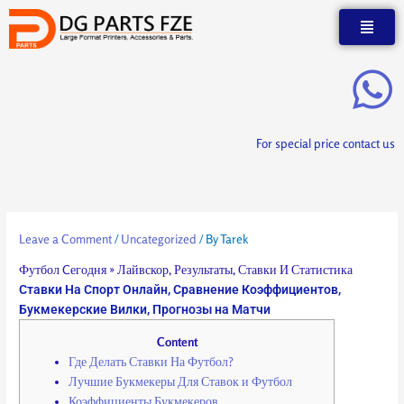
Skip
to
content
For special price contact us
Leave a Comment
/
Uncategorized
/ By
Tarek
Футбол Cегодня » Лайвскор, Результаты, Ставки И Статистика
Ставки На Спорт Онлайн, Сравнение Коэффициентов,
Букмекерские Вилки, Прогнозы на Матчи
Content
Где Делать Ставки На Футбол?
Лучшие Букмекеры Для Ставок и Футбол
Коэффициенты Букмекеров