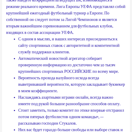
также найдёте коэффициенты ведущих БК, изменяющиеся в
режиме реального времени. Лига Европы УЕФА представлял собой
крупнейший ежегодный футбольный турнир а Европе. По
собственной он следует потом за Лигой Чемпионов и является
вторым важнейшим соревнованием для футбольных клубов,
входящих в состав ассоциации УЕФА.
С одним в мыслях, и ваших интересах присоединиться к
сайту спортивных ставок с авторитетной и компетентной
службу поддержки клиентов.
Автоматический новостной агрегатор собирает
проверенную информацию из достаточно чем 10 тысяч
крупнейших спортивных РОССИЙСКИЕ по всему мире.
Вероятность прохода валуйного исхода всегда
выветривавшей вероятности, которую закладывает букмекер
в моем коэффициенте.
Наслаждаясь азартными играми онлайн, всегда важно
имеете под рукой большое разнообразие способов оплату.
Стоит заметить, только комитет по этике впервые отстранил
потом пятерых футболистов одним команды», —
рассказываю господин Стукалов.
Них вас будет гораздо больше свободы или выборе ставок и