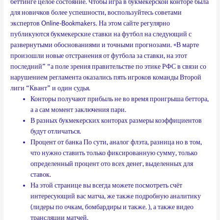
беттинге целое состояние. Чтобы игра в букмекерской конторе была
для новичков более успешности, воспользуйтесь советами
экспертов Online-Bookmakers. На этом сайте регулярно
публикуются букмекерские ставки на футбол на следующий с
развернутыми обоснованиями и точными прогнозами. «В марте
произошли новые отстранения от футбола за ставки, на этот
последний” “а поле зрения правительстве по этике РФС в связи со
нарушением регламента оказались пять игроков команды Второй
лиги “Квант” и один судья.
Конторы получают прибыль не во время проигрыша беттора,
а а сам момент заключения пари.
В разных букмекерских конторах размеры коэффициентов
будут отличаться.
Процент от банка По сути, аналог флэта, разница но в том,
что нужно ставить только фиксированную сумму, только
определенный процент ото всех денег, выделенных для
ставок.
На этой странице вы всегда можете посмотреть счёт
интересующий вас матча, же также подробную аналитику
(лидеры по очкам, бомбардиры и также. ), а также видео
трансляции матчей.