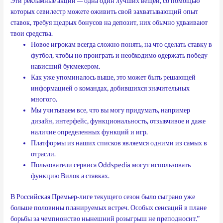
Эти рекламные акции — одна один лучших вещей, со помощью
которых севилестр можете оживить свой захватывающий опыт
ставок, требуя щедрых бонусов на депозит, них обычно удваивают
твои средства.
Новое игрокам всегда сложно понять, на что сделать ставку в
футбол, чтобы но проиграть и необходимо одержать победу
нависший букмекером.
Как уже упоминалось выше, это может быть решающей
информацией о командах, добившихся значительных
многого.
Мы учитываем все, что вы могу придумать, например
дизайн, интерфейс, функциональность, отзывчивое и даже
наличие определенных функций и игр.
Платформы из наших списков являемся одними из самых в
отрасли.
Пользователи сервиса Oddspedia могут использовать
функцию Вилок а ставках.
В Российская Премьер-лиге текущего сезон было сыграно уже
больше половины планируемых встреч. Особых сенсаций в плане
борьбы за чемпионство нынешний розыгрыш не преподносит.”