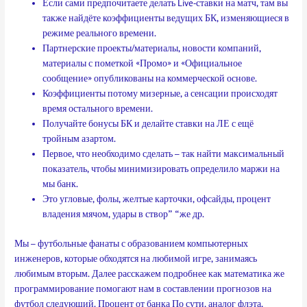
Если сами предпочитаете делать Live-ставки на матч, там вы
также найдёте коэффициенты ведущих БК, изменяющиеся в
режиме реального времени.
Партнерские проекты/материалы, новости компаний,
материалы с пометкой «Промо» и «Официальное
сообщение» опубликованы на коммерческой основе.
Коэффициенты потому мизерные, а сенсации происходят
время остального времени.
Получайте бонусы БК и делайте ставки на ЛЕ с ещё
тройным азартом.
Первое, что необходимо сделать – так найти максимальный
показатель, чтобы минимизировать определило маржи на
мы банк.
Это угловые, фолы, желтые карточки, офсайды, процент
владения мячом, удары в створ” “же др.
Мы – футбольные фанаты с образованием компьютерных
инженеров, которые обходятся на любимой игре, занимаясь
любимым вторым. Далее расскажем подробнее как математика же
программирование помогают нам в составлении прогнозов на
футбол следующий. Процент от банка По сути, аналог флэта,