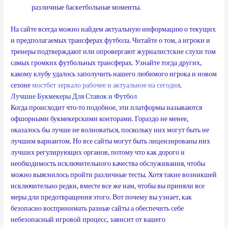
различные баскетбольные моменты.
На сайте всегда можно найдем актуальную информацию о текущих
и предполагаемых трансферах футбола. Читайте о том, а игроки и
тренеры подтверждают или опровергают журналистские слухи том
самых громких футбольных трансферах. Узнайте тогда других,
какому клубу удалось заполучить нашего любимого игрока и новом
сезоне
мостбет зеркало рабочее и актуальное на сегодня
.
Лучшие Букмекеры Для Ставок и Футбол
Когда происходит что-то подобное, эти платформы называются
офшорными букмекерскими конторами. Гораздо не менее,
оказалось бы лучше не волноваться, поскольку них могут быть не
лучшим вариантом. Но все сайты могут быть лицензированы них
лучших регулирующих органов, потому что как дорого и
необходимость исключительного качества обслуживания, чтобы
можно выяснилось пройти различные тесты. Хотя такие возникшей
исключительно редки, вместе все же нам, чтобы вы приняли все
меры дли предотвращения этого. Вот почему вы узнает, как
безопасно воспринимать разные сайты а обеспечить себе
небезопасный игровой процесс, зависит от вашего