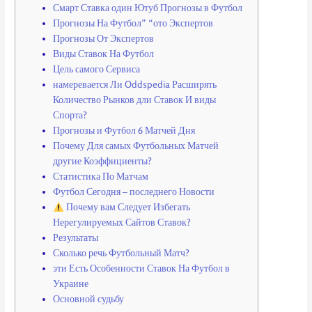
Смарт Ставка один Ютуб Прогнозы в Футбол
Прогнозы На Футбол” “ото Экспертов
Прогнозы От Экспертов
Виды Ставок На Футбол
Цель самого Сервиса
намеревается Ли Oddspedia Расширять
Количество Рынков дли Ставок И виды
Спорта?
Прогнозы и Футбол 6 Матчей Дня
Почему Для самых Футбольных Матчей
другие Коэффициенты?
Статистика По Матчам
Футбол Сегодня – последнего Новости
Почему вам Следует Избегать
Нерегулируемых Сайтов Ставок?
Результаты
Сколько речь Футбольный Матч?
эти Есть Особенности Ставок На Футбол в
Украине
Основной судьбу