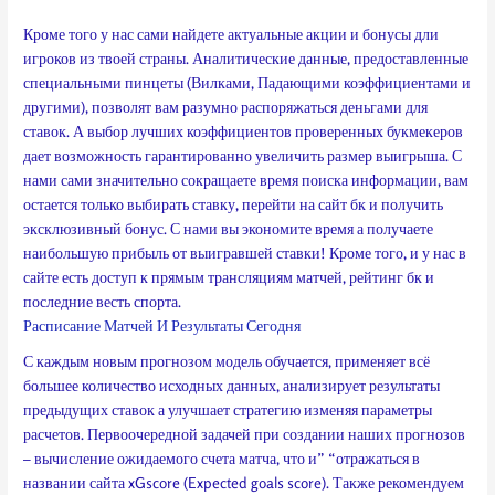
Кроме того у нас сами найдете актуальные акции и бонусы дли
игроков из твоей страны. Аналитические данные, предоставленные
специальными пинцеты (Вилками, Падающими коэффициентами и
другими), позволят вам разумно распоряжаться деньгами для
ставок. А выбор лучших коэффициентов проверенных букмекеров
дает возможность гарантированно увеличить размер выигрыша. С
нами сами значительно сокращаете время поиска информации, вам
остается только выбирать ставку, перейти на сайт бк и получить
эксклюзивный бонус. С нами вы экономите время а получаете
наибольшую прибыль от выигравшей ставки! Кроме того, и у нас в
сайте есть доступ к прямым трансляциям матчей, рейтинг бк и
последние весть спорта.
Расписание Матчей И Результаты Сегодня
С каждым новым прогнозом модель обучается, применяет всё
большее количество исходных данных, анализирует результаты
предыдущих ставок а улучшает стратегию изменяя параметры
расчетов. Первоочередной задачей при создании наших прогнозов
– вычисление ожидаемого счета матча, что и” “отражаться в
названии сайта xGscore (Expected goals score). Также рекомендуем