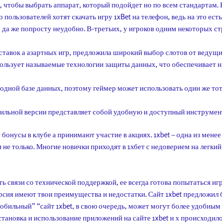
, чтобы выбрать аппарат, который подойдет но по всем стандартам. 
 пользователей хотят скачать игру 1xBet на телефон, ведь на это ес
 да же попросту неудобно. В-третьих, у игроков одним некоторых ст
 ставок а азартных игр, предложила широкий выбор слотов от ведущ
пользует называемые технологии защиты данных, что обеспечивает н
одной базе данных, поэтому геймер может использовать один же тот
бильной версии представляет собой удобную и доступный инструмен
онусы в клубе а принимают участие в акциях. 1xbet – одна из мене
не только. Многие новички приходят в 1хбет с недоверием на легкий
ь связи со технической поддержкой, ее всегда готова попытаться и
рсия имеют твои преимущества и недостатки. Сайт 1xbet предложил 
обильный” “сайт 1xbet, в свою очередь, может могут более удобным 
ановка и использование приложений на сайте 1xbet и х происходило