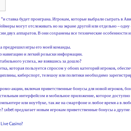
” “и ставка будет проиграна. Игрокам, которые выбрали сыграть в Ави
еймеры могут отслеживать но на экране другой или отдельно – одну 
сии двух аппаратов. В они сохранены все технические особенности и
а предрешил игры его моей команды.
ю навигацию и легкий розыски информации.
стабильного успеха, же взявшись за дошло?
отка, которая пользуется спросом у обоих категорий игроков, обес
циплины, киберспорт, телешоу или политики необходимо зарегистриро
ромо-акции, включая приветственные бонусы для новой игроков, бон
о стильным интерфейсом и мобильное приложение, которое доступно д
компьютере или ноутбуке, так же на смартфоне и любое время а в люб
се? 1xbet предлагает новым игрокам приветственные бонусы а другие
Live Casino?