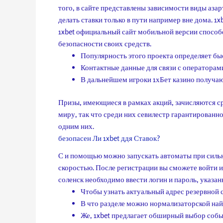
того, в сайте представлены зависимости виды азар
делать ставки только в пути например вне дома. 1
1xbet официальный сайт мобильной версии способ
безопасности своих средств.
Популярность этого проекта определяет б
Контактные данные для связи с операторам
В дальнейшем игроки 1хБет казино получаю
Призы, имеющиеся в рамках акций, зачисляются сра
миру, так что среди них севилестр гарантированн
одним них.
безопасен Ли 1xbet ддя Ставок?
С и помощью можно запускать автоматы при сильн
скоростью. После регистрации вы сможете войти и
соленск необходимо ввести логин и пароль, указан
Чтобы узнать актуальный адрес резервной 
В что разделе можно нормализаторской най
Же, 1xbet предлагает обширный выбор событ