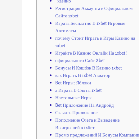
“казино
Регистрация Аккаунта в Официальном
Сайте 1xbet
Играть Бесплатно В 1xbet Игровые
Автоматы
почему Стоит Играть и Игры Казино на
1xbet
Играйте В Казино Онлайн На 1xbet!
официального Сайт Xbet
Бонусы И Кэшбэк В Казино 1xbet
как Играть В 1xbet Авиатор
Bet Игры: Яблоки
а Играть В Слоты 1xbet
Настольные Игры
Bet Приложение На Андройд
Скачать Приложение
Пополнение Счета и Выведение
Выигрышей в 1хбет
Промо предложений И Бонусы Компани