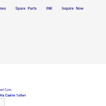
nes
Spare Parts
INK
Inquire Now
bet Com
 На Сайте 1хбет