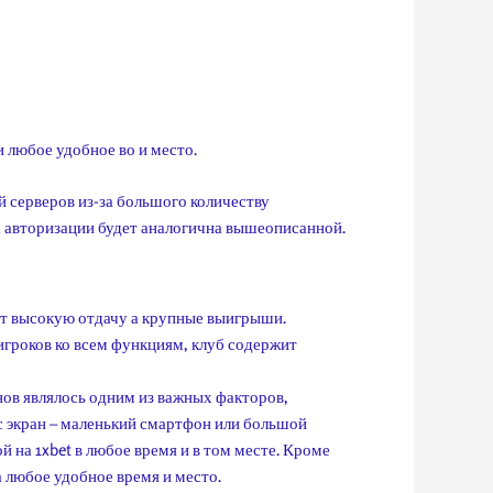
и любое удобное во и место.
й серверов из-за большого количеству
 авторизации будет аналогична вышеописанной.
ают высокую отдачу а крупные выигрыши.
игроков ко всем функциям, клуб содержит
нов являлось одним из важных факторов,
с экран – маленький смартфон или большой
 на 1xbet в любое время и в том месте. Кроме
а любое удобное время и место.