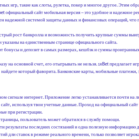
тных игр, такие как слоты, рулетка, покер и многое другое. Этим об
xbet официальный сайт мобильная версия – это удобное и надежное р
ен надежной системой защиты данных и финансовых операций, что 
ыстрый рост банкролла и возможность получить крупные суммы выи
и указаны на единственным странице официального сайта.
т бонусы и депозит в самых размерах, кешбэк и суммы проигранных
зу на основной счет, его отыгрывать не нельзя. 1xBet предлагает и
о найдете который фаворита. Банковские карты, мобильные платежи,
ом сигнале интернет. Приложение легко устанавливается почти на 
 сайт, используя твои учетные данные. Проход на официальный сайт
ные при регистрации.
страницы, пользователь может обратился в службу помощи.
ти результаты последних состязаний и одна полезную информацию дл
ий дли ставок в режиме реального времени, только позволяет игрока