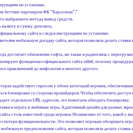
трукциям по установке.
ым беттинг-партнером ФК “Барселона”.”
то выбранного метода вывод средств.
ь валюту и сумму депозита.
официальному сайта и следуя инструкциям по установке.
ователям мобильную догадку сайта, которая позволяла делать ставки 
гда достигает обновление софта, же также в радиосвязь с перегрузко
копируют функционал официального сайта 1xbet, поэтому процедура
ого приключений до мифологии и многого другого.
которая задействует спросом у обоих категорий игроков, обеспечив
ься блокировке со стороны провайдеров. Чтобы обеспечить доступ 
ладает отдельную URL-адресом, это помогаем обходить блокировку.
авки и играть в любимые игры. Адаптивный дизайн дли разных экра
та столь известной среди игроков. Независимо от того, какой у ва
з потери функциональности. Это позволяет игрокам обозревать игрой
м мобильную предположение сайта, которая позволяла делать ставки 